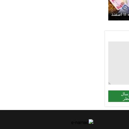
ند
سال
ظر