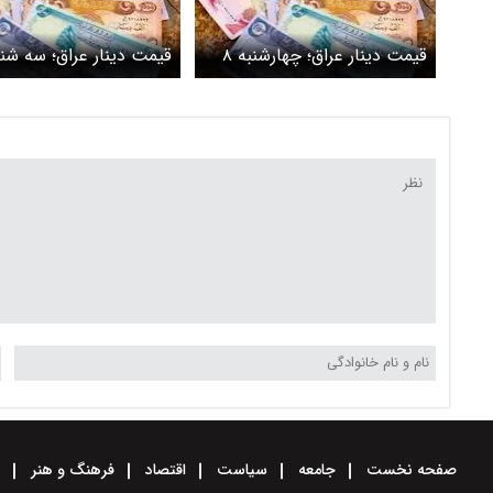
قیمت دینار عراق؛ چهارشنبه ۸
اسفند
اسفند
صفحه نخست
جامعه
سیاست
اقتصاد
فرهنگ و هنر
و