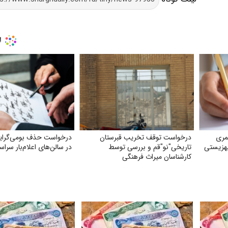
مری
درخواست توقف تخریب قبرستان
درخواست حذف بومی‌گرای
هزیستی
تاریخی"نو"قم و بررسی توسط
در سالن‌های اعلام‌بار سراس
کارشناسان میراث فرهنگی