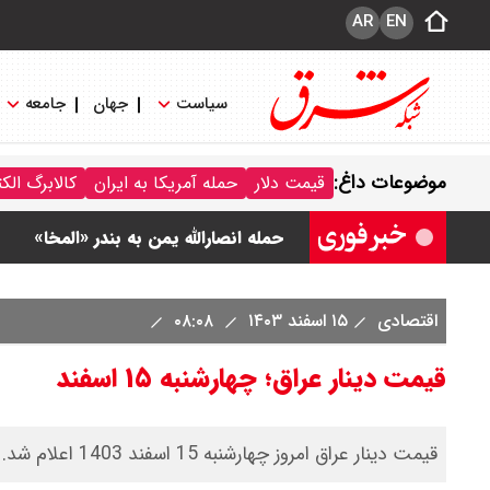
AR
EN
سیاست
جهان
جامعه
ونس در بن‌بست سیاسی قرار دارد
موضوعات داغ:
قیمت دلار
حمله آمریکا به ایران
کالابرگ الک
با این دیپلمات کاستاریکایی آشنا شوید
حمله انصارالله یمن به بندر «المخا»
کشورهای «توافق مکه» به حملات یمن
اقتصادی
۱۵ اسفند ۱۴۰۳
۰۸:۰۸
قیمت دینار عراق؛ چهارشنبه ۱۵ اسفند
قیمت دینار عراق امروز چهارشنبه 15 اسفند 1403 اعلام شد.