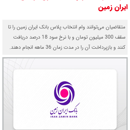
ایران زمین
ور شد ؟ / تنگه چه زمانی باز می شود
؟
متقاضیان می‌توانند وام انتخاب پلاس بانک ایران زمین را تا
سقف 300 میلیون تومان و با نرخ سود 18 درصد دریافت
بقایی : عراقچی و قالیباف به پاکستان
کنند و بازپرداخت آن را در مدت زمان 36 ماهه انجام دهند.
می روند
قیمت سکه امامی امروز دوشنبه ۱۹
مرداد ۱۴۰۵ اعلام شد/ افزایش قیمت
سکه
با حکم پزشکیان، محسن رضایی دبیر
شد / تمام دبیران شعام + اینفوگرافی