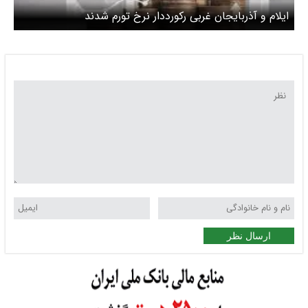
ایلام و آذربایجان غربی رکورددار نرخ تورم شدند
ارسال نظر