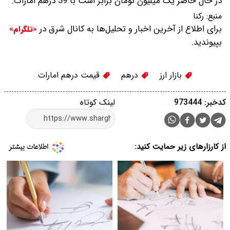
در حال حاضر یک میلیون تومان برابر است با 39 درهم امارات.
منبع:
رکنا
برای اطلاع از آخرین اخبار و تحلیل‌ها به کانال شرق در
«تلگرام»
بپیوندید.
بازار ارز
درهم
قیمت درهم امارات
کدخبر: 973444
لینک کوتاه
از کارزارهای زیر حمایت کنید: