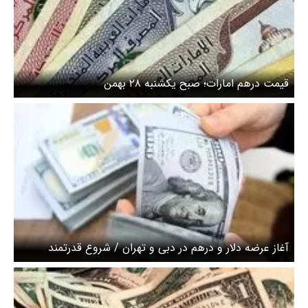
قیمت درهم امارات؛ صبح یکشنبه ۲۸ بهمن
آغاز عرضه دلار و درهم در دبی‌ و تهران / شروع قدرتمند
بازارساز