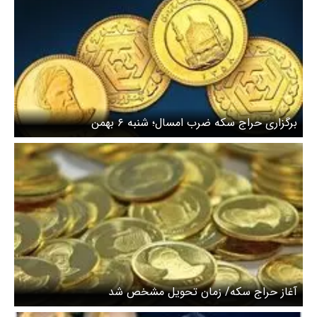
برگزاری حراج سکه ضرب امسال؛ شنبه ۶ بهمن
آغاز حراج سکه/ زمان تحویل مشخص شد