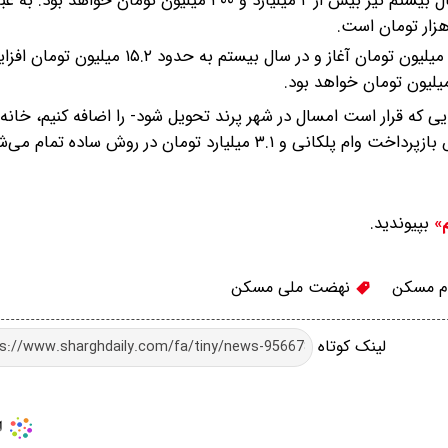
کل بازپرداخت متقاضی در ماه ۱۲ سال بیستم نیز بیش از ۲ میلیارد و ۴۰۰ میلیون تومان خو
در بازپرداخت به روش پلکانی نیز اقساط ماهانه از حدود ۸.۷ میلیون تومان آغاز و در سال بیستم به حدود ۱۵.۲ م
 تومانی- آورده واحد‌هایی که قرار است امسال در شهر پرند تحویل شود- را اضافه کنیم، خا
بپیوندید.
م»
م مسکن
نهضت ملی مسکن
لینک کوتاه