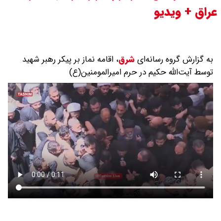
عراق + ویدیو
چرا معوقات بازنشستگان تامین
اجتماعی پرداخت نمی شود؟
به گزارش گروه رسانه‌ای
شرق
،
اقامه نماز بر پیکر رهبر شهید
جزئیات عرضه اولیه احیا در فرابورس
توسط آیت‌الله حکیم در حرم امیرالمومنین(ع)
اعلام شد