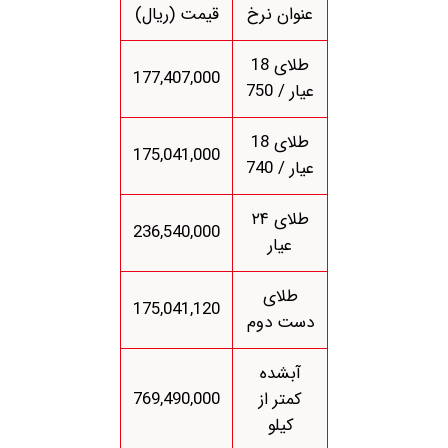
عنوان نرخ
قیمت (ریال)
طلای 18
177,407,000
عیار / 750
طلای 18
175,041,000
عیار / 740
طلای ۲۴
236,540,000
عیار
طلای
175,041,120
دست دوم
آبشده
کمتر از
769,490,000
کیلو