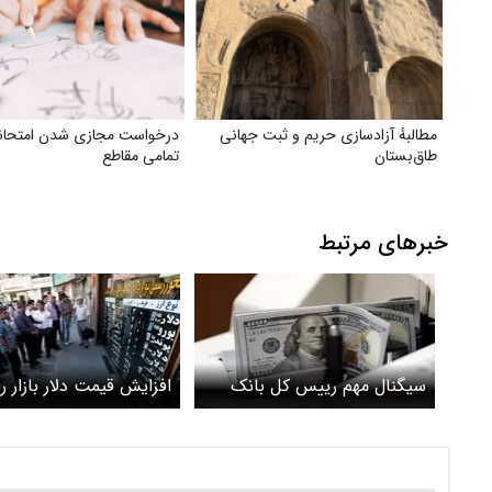
مطالبهٔ آزادسازی حریم و ثبت جهانی
درخواست مجازی شدن امتحانا
طاق‌بستان
تمامی مقاطع
خبرهای مرتبط
سیگنال مهم رییس کل بانک
افزایش قیمت دلار بازار ر
مرکزی به بازار ارز/ رکورد تاریخی
از مشتری کرد
عرضه ارز شکست