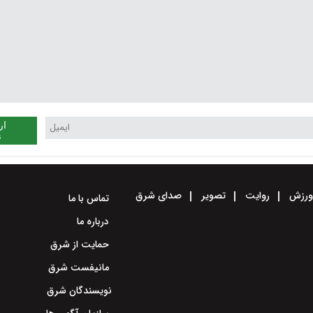
ار
ن
رزش
روایت
تصویر
صدای شرق
تماس با ما
درباره ما
حمایت از شرق
مانیفست شرق
نویسندگان شرق