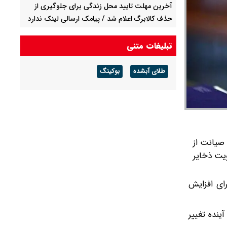
آخرین مهلت تایید محل زندگی برای جلوگیری از
حذف کالابرگ اعلام شد / پیامک ارسالی لینک ندارد
مراقب کلاهبرداری باشید / کالابرگ این افراد در
مرداد حذف می‌شود؟
تبلیغات متنی
قیمت نفت امروز جمعه ۱۶ مرداد ۱۴۰۵ / نفت
طلای آبشده
بوکینگ
صعودی شد + جدول
چرا معوقات بازنشستگان تامین اجتماعی پرداخت
نمی شود؟
 صیانت از
ویت ذخایر
ای افزایش
ینده تغییر