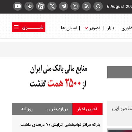
6 August 20
شــــــرق
ناوری
بازار
تصویر
استان ها
کتاب شرق
روزنامه شرق
 است که تمامی این
آخرین اخبار
پربازدیدترین
روزنامه
یارانه مراکز توانبخشی افزایش ۷۰ درصدی داشت