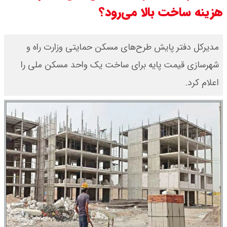
هزینه ساخت بالا می‌رود؟
ور شد ؟ / تنگه چه زمانی باز می شود
؟
مدیرکل دفتر پایش طرح‌های مسکن حمایتی وزارت راه و
شهرسازی قیمت پایه برای ساخت یک واحد مسکن ملی را
بقایی : عراقچی و قالیباف به پاکستان
اعلام کرد.
می روند
قیمت سکه امامی امروز دوشنبه ۱۹
مرداد ۱۴۰۵ اعلام شد/ افزایش قیمت
سکه
با حکم پزشکیان، محسن رضایی دبیر
شد / تمام دبیران شعام + اینفوگرافی