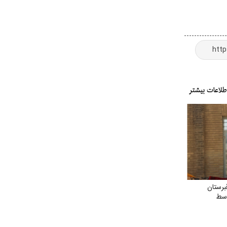
رستان
وسط