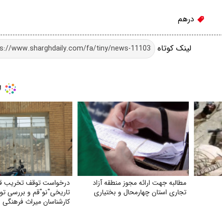
درهم
لینک کوتاه
مطالبه جهت ارائه مجوز منطقه آزاد
درخواست توقف تخریب قب
تجاری استان چهارمحال و بختیاری
تاریخی"نو"قم و بررسی ت
کارشناسان میراث فرهنگی