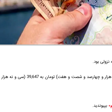
 نزولی بود.
درهم حواله با کاهش نسبت به روز گذشته، از 40,467 (چهل هزار و چهارصد و 
بپیوندید.
م»