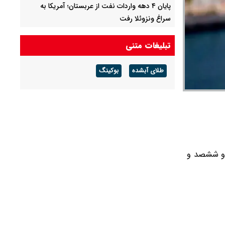
پایان ۴ دهه واردات نفت از عربستان؛ آمریکا به
سراغ ونزوئلا رفت
لیست قیمت خرید مسکن در نازی‌آباد/ خرید
تبلیغات متنی
آپارتمان ۲ خوابه در این منطقه چقدر سرمایه نیاز
دارد؟ + جدول مردادماه ۱۴۰۵
طلای آبشده
بوکینگ
ماجرای اختلال در سامانه‌های تامین اجتماعی
چیست؟
شصت و هفت) تومان به 39,647 (سی و نه هزار و ششصد و