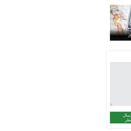
ز
سال
ظر