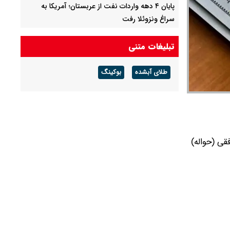
پایان ۴ دهه واردات نفت از عربستان؛ آمریکا به
سراغ ونزوئلا رفت
لیست قیمت خرید مسکن در نازی‌آباد/ خرید
تبلیغات متنی
آپارتمان ۲ خوابه در این منطقه چقدر سرمایه نیاز
دارد؟ + جدول مردادماه ۱۴۰۵
طلای آبشده
بوکینگ
ماجرای اختلال در سامانه‌های تامین اجتماعی
چیست؟
ر توافقی (حواله)