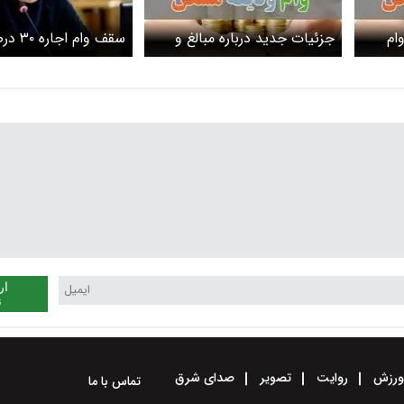
م‌
جزئیات جدید درباره مبالغ و
سقف وام اجار
ه هر
اقساط ماهیانه وام ودیعه
افزایش یافت
ی
مسکن ۱۴۰۵ + جدول
ار
ن
رزش
روایت
تصویر
صدای شرق
تماس با ما