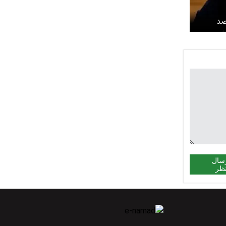
ه ۳۰ درصد
سال
ظر