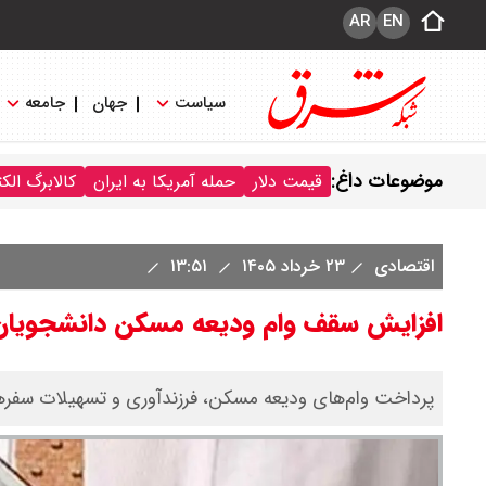
AR
EN
سیاست
جهان
جامعه
موضوعات داغ:
قیمت دلار
حمله آمریکا به ایران
کالابرگ الک
اقتصادی
۲۳ خرداد ۱۴۰۵
۱۳:۵۱
افزایش سقف وام ودیعه مسکن دانشجویان تهران به
پرداخت وام‌های ودیعه مسکن، فرزندآوری و تسهیلات سفرها