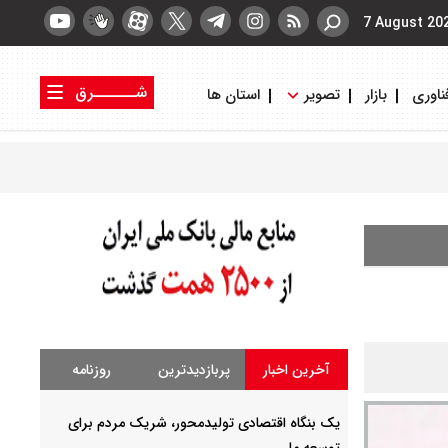
7 August 20
شــــــرق
ناوری
بازار
تصویر
استان ها
کتاب شرق
روزنامه شرق
آخرین اخبار
پربازدیدترین
روزنامه
یک بنگاه اقتصادی تولیدمحور، شریک مردم برای
توسعه ملی