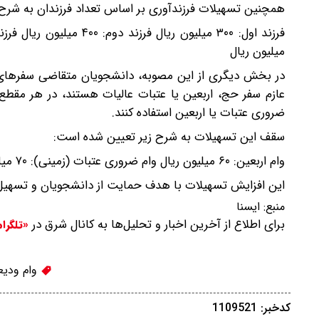
همچنین تسهیلات فرزندآوری بر اساس تعداد فرزندان به شرح
میلیون ریال
در بخش دیگری از این مصوبه، دانشجویان متقاضی سفرهای ز
عازم سفر حج، اربعین یا عتبات عالیات هستند، در هر مقط
ضروری عتبات یا اربعین استفاده کنند.
سقف این تسهیلات به شرح زیر تعیین شده است:
وام اربعین: ۶۰ میلیون ریال وام ضروری عتبات (زمینی): ۷۰ میلیون ریال وام ضروری عتبات (هوایی): ۱۲۰ میلیون ریال
این افزایش تسهیلات با هدف حمایت از دانشجویان و تسهیل
منبع:
ایسنا
برای اطلاع از آخرین اخبار و تحلیل‌ها به کانال شرق در
«تلگرا
وام ودی
کدخبر: 1109521