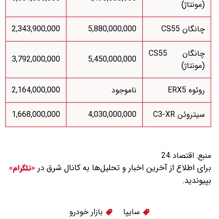
(مونتاژ)
چانگان CS55
5,880,000,000
2,343,900,000
چانگان CS55
3,792,000,000
5,450,000,000
(مونتاژ)
روئوه ERX5
ناموجود
2,164,000,000
سیتروئن C3-XR
4,030,000,000
1,668,000,000
منبع:
اقتصاد 24
برای اطلاع از آخرین اخبار و تحلیل‌ها به کانال شرق در
«تلگرام»
بپیوندید.
سایپا
بازار خودرو