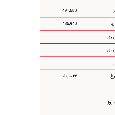
491,680
و
486,940
 روز
 روز
ر
رخ
۲۲ خرداد
روز