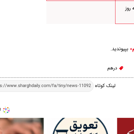
 روز
بپیوندید.
م»
درهم
لینک کوتاه