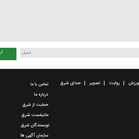
ار
ن
رزش
روایت
تصویر
صدای شرق
تماس با ما
درباره ما
حمایت از شرق
مانیفست شرق
نویسندگان شرق
سازمان آگهی ها