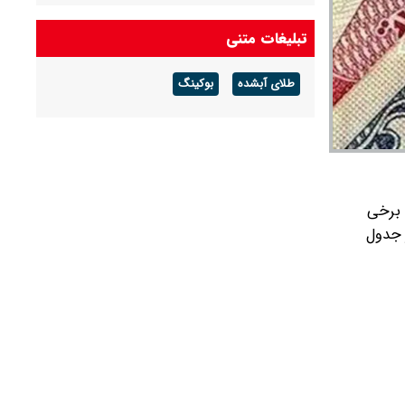
شرکت گاز مازندران هشدار داد: برای زمستان آماده
تبلیغات متنی
شوید
طلای آبشده
بوکینگ
آخرین قیمت دلار و یورو و سایر ارزها امروز جمعه ۱۶
مردادماه ۱۴۰۵
، برخی
ر جدول