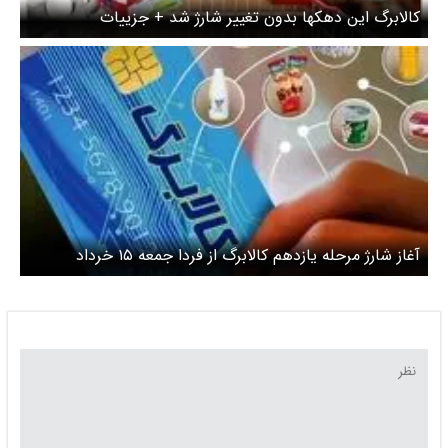
کالابرگ این دهکها بدون تغییر شارژ شد + جزییات
آغاز شارژ مرحله یازدهم کالابرگ از فردا جمعه ۱۵ خرداد