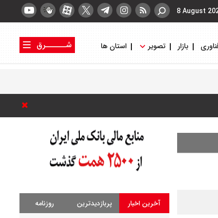
8 August 20
شــــــرق
ناوری
بازار
تصویر
استان ها
کتاب شرق
روزنامه شرق
آخرین اخبار
پربازدیدترین
روزنامه