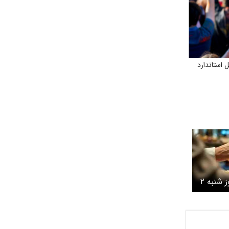
 استاندارد
قیمت سکه و طلا امروز شنبه ۲
اد ۱۴۰۵ / طلا 18 عیار امروز