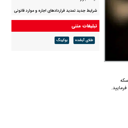
شرایط جدید تمدید قراردادهای اجاره و موارد قانونی
تخلیه اعلام شد
تبلیغات متنی
پرشدگی سدها به ۵۸درصد رسید
طلای آبشده
بوکینگ
آخرین خبرها از واریز معوقات بازنشستگان/ منابع
تامین شد؟
یمت سکه
رمایید.