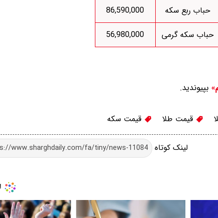
حباب ربع سکه
86,590,000
حباب سکه گرمی
56,980,000
بپیوندید.
م»
ا
قیمت طلا
قیمت سکه
لینک کوتاه