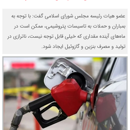
قیمت محصولات ایران خودرو امروز
عضو هیات رئیسه مجلس شورای اسلامی گفت: با توجه به
شنبه ۱۷ مرداد ۱۴۰۵ / قیمت دنا چند ؟
بمباران و حملات به تاسیسات پتروشیمی،‌ ممکن است در
ماه‌های آینده مقداری که خیلی قابل توجه نیست،‌ ناترازی در
+ جدول
تولید و مصرف بنزین و گازوئیل ایجاد شود.
ثبت نام سایپا از امروز ۱۷ مرداد ۱۴۰۵
آغاز شد / خرید کوییک با پیش
پرداخت ۵۰۰ میلیون تومان + لینک
شاخص بورس امروز شنبه ۱۷ مرداد
۱۴۰۵ / شاخص افزایشی شد + تحلیل