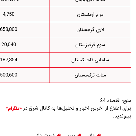
درام ارمنستان
4,750
اری گرجستان
658,800
وم قرقیزستان
20,040
انی تاجیکستان
187,354
نات ترکمنستان
500,600
 آخرین اخبار و تحلیل‌ها به کانال شرق در
«تلگرام»
دلار
یورو
قیمت دلار