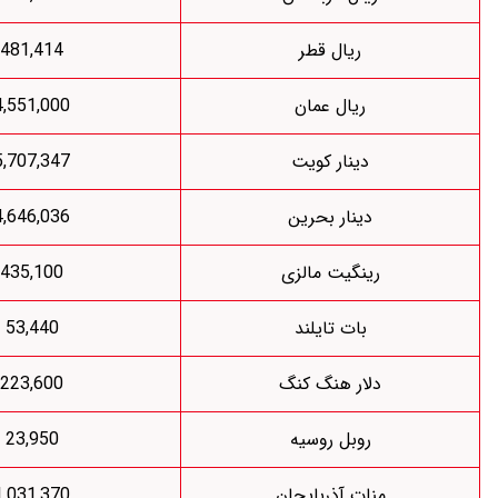
ریال قطر
481,414
ریال عمان
4,551,000
دینار کویت
5,707,347
دینار بحرین
4,646,036
رینگیت مالزی
435,100
بات تایلند
53,440
لار هنگ کنگ
223,600
روبل روسیه
23,950
نات آذربایجان
1,031,370