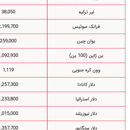
لیر ترکیه
38,050
رانک سوئیس
2,199,700
یوان چین
259,000
اپن (100 ین)
1,092,930
ون کره جنوبی
1,119
دلار کانادا
1,257,300
دلار استرالیا
1,233,800
دلار نیوزیلند
1,015,000
دلار سنگاپور
1,357,700