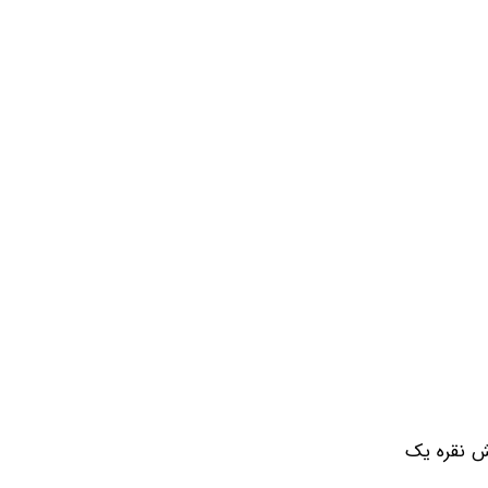
ی با رقم ۱۰ میلیون و ۹۳۵ هزار تومان، شمش نقره یک