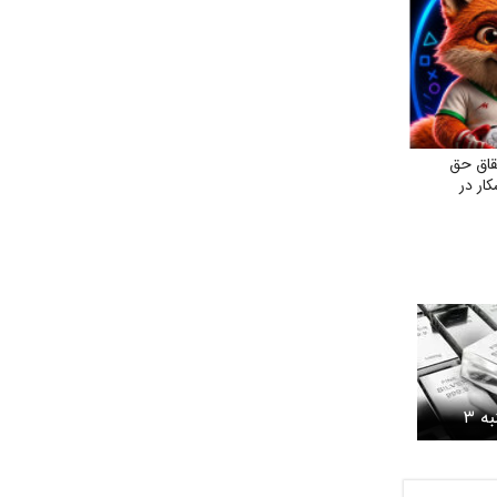
قاق حق
ار در
قیمت نقره امروز یکشنبه ۳
یمت شمش نقره