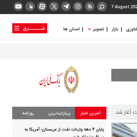
7 August 20
شــــــرق
ناوری
بازار
تصویر
استان ها
کتاب شرق
روزنامه شرق
آخرین اخبار
پربازدیدترین
روزنامه
پایان ۴ دهه واردات نفت از عربستان؛ آمریکا به
سراغ ونزوئلا رفت