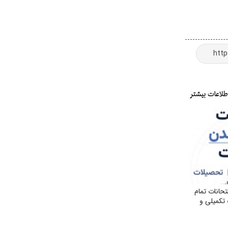
انات تمام
تکمیلی و