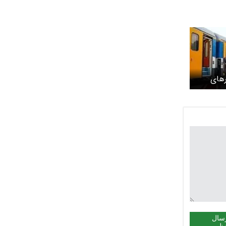
های
ا آغاز
یات
سال