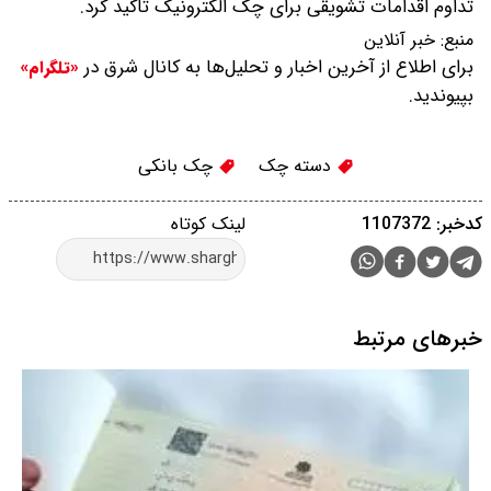
تداوم اقدامات تشویقی برای چک الکترونیک تاکید کرد.
منبع:
خبر آنلاین
برای اطلاع از آخرین اخبار و تحلیل‌ها به کانال شرق در
«تلگرام»
بپیوندید.
دسته چک
چک بانکی
کدخبر: 1107372
لینک کوتاه
خبرهای مرتبط