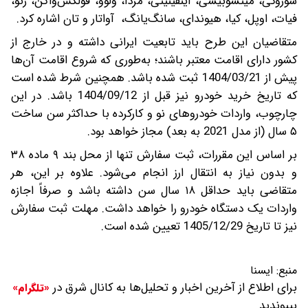
سوزوکی، میتسوبیشی، اینفینیتی، مزدا، ولوو، فولکس‌واگن، رنو،
فیات، اوپل، کیا، هیوندای، سانگ‌یانگ، آواتار و تان اشاره کرد.
متقاضیان این طرح باید تابعیت ایرانی داشته و در خارج از
کشور دارای اقامت معتبر باشند؛ به‌طوری که شروع اقامت آن‌ها
پیش از 1404/03/21 ثبت شده باشد. همچنین شرط شده است
که تاریخ خرید خودرو نیز قبل از 1404/09/12 باشد. در این
چارچوب، واردات خودروهای نو و کارکرده با حداکثر سن ساخت
۵ سال (از مدل 2021 به بعد) مجاز خواهد بود.
بر اساس این مقررات، ثبت سفارش تنها از محل بند ۹ ماده ۳۸
و بدون نیاز به انتقال ارز انجام می‌شود. علاوه بر این، هر
متقاضی باید حداقل ۱۸ سال سن داشته باشد و صرفاً اجازه
واردات یک دستگاه خودرو را خواهد داشت. مهلت ثبت سفارش
نیز تا تاریخ 1405/12/29 تعیین شده است.
منبع:
ایسنا
برای اطلاع از آخرین اخبار و تحلیل‌ها به کانال شرق در
«تلگرام»
بپیوندید.