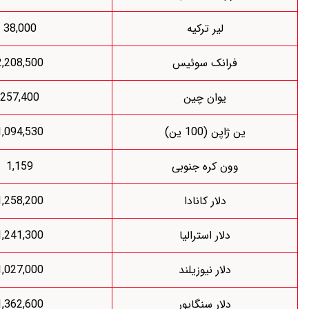
لیر ترکیه
38,000
رانک سوئیس
2,208,500
یوان چین
257,400
اپن (100 ین)
1,094,530
ون کره جنوبی
1,159
دلار کانادا
1,258,200
دلار استرالیا
1,241,300
دلار نیوزیلند
1,027,000
دلار سنگاپور
1,362,600