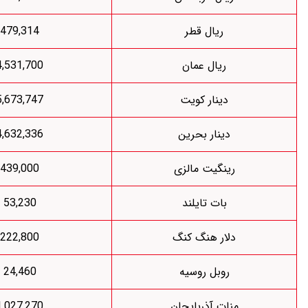
ریال قطر
479,314
ریال عمان
4,531,700
دینار کویت
5,673,747
دینار بحرین
4,632,336
رینگیت مالزی
439,000
بات تایلند
53,230
لار هنگ کنگ
222,800
روبل روسیه
24,460
نات آذربایجان
1,027,270