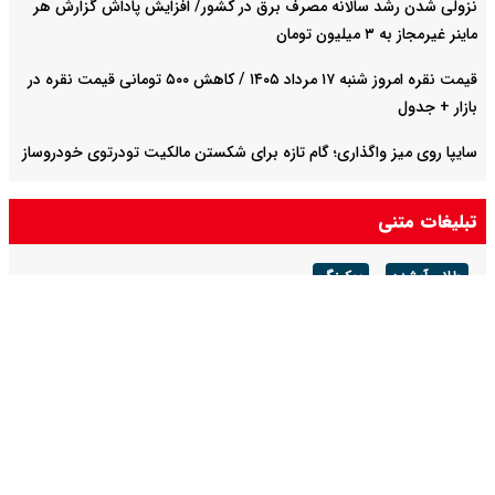
نزولی شدن رشد سالانه مصرف برق در کشور/ افزایش پاداش گزارش هر
ماینر غیرمجاز به ۳ میلیون تومان
قیمت نقره امروز شنبه ۱۷ مرداد ۱۴۰۵ / کاهش ۵۰۰ تومانی قیمت نقره در
بازار + جدول
سایپا روی میز واگذاری؛ گام تازه برای شکستن مالکیت تودرتوی خودروساز
صادرات نفت عراق به دلیل بسته شدن تنگه هرمز ۷۵ درصد کاهش یافت
تبلیغات متنی
طلای آبشده
بوکینگ
صفحه نخست
جامعه
سیاست
اقتصاد
فرهنگ و هنر
ورزش
روایت
تصویر
صدای شرق