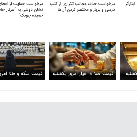
یثارگر
درخواست حذف مطالب تکراری از کتب
درخواست حمایت از اعطای 
درسی و پربار و مختصر کردن آن‌ها
نشان دولتی به "سرکار خان
حمیده چوبک"
کشنبه
قیمت طلا ۱۸ عیار امروز یکشنبه
قیمت سکه و طلا امرو
۳ خرداد ۱۴۰۵/افت قیمت طلا
۳ خرداد ۱۴۰۵/ س
امروز چند؟+ جدول