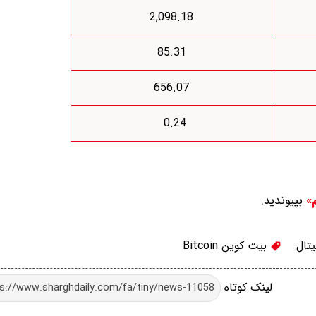
2,098.18
85.31
656.07
0.24
بپیوندید.
م»
یتال
بیت کوین Bitcoin
لینک کوتاه