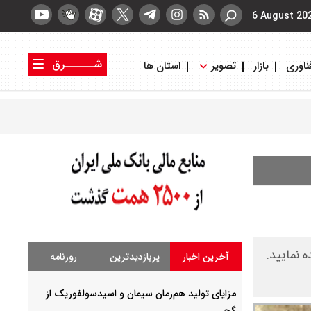
6 August 20
شــــــرق
ناوری
بازار
تصویر
استان ها
کتاب شرق
روزنامه شرق
ید در جدول زیر مشاهده نمایید.
آخرین اخبار
پربازدیدترین
روزنامه
مزایای تولید هم‌زمان سیمان و اسیدسولفوریک از
گچ