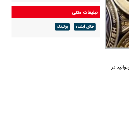
ارزش سهام عدالت امروز چهارشنبه ۱۴ مرداد ۱۴۰۵
تبلیغات متنی
چقدر شد؟+ جدول
طلای آبشده
بوکینگ
جیتال (رمزارزها) به دلار امروز دوشنبه ۴ خرداد ۱۴۰۵ را می‌توانید در