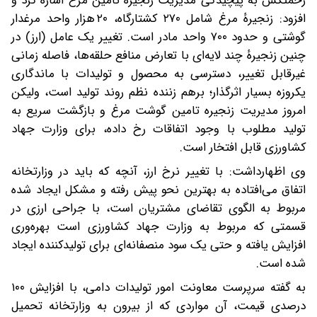
زحمتکش به پیچیدگی مدیریت زنجیرهٔ تأمین مرغ اشاره کرد و
افزود: زنجیرهٔ مرغ شامل ۲۷۰ کشتارگاه، ۲۰ هزار واحد مرغدار
گوشتی و حدود ۷۰۰ واحد مادر است. تغییر یک عامل (ارز) در
چنین زنجیرهٔ چند لایه‌ای با تعارض منافع حلقه‌ها، فاصله زمانی
غیرقابل تغییر، دسترسی به محصول و تولیدات با ماندگاری
یکروزه بسیار اثرگذار؛ برهم زننده نظم روند تولید است، ولیکن
امروز مدیریت زنجیره تامین گوشت مرغ و بازگشت سریع به
تولید مطلوب با وجود اتفاقات رخ داده، برای وزارت جهاد
کشاورزی قابل افتخار است.
وی اظهارداشت: با تغییر نرخ ارز، آنچه که باید در وزارتخانه
اتفاق می‌افتاده به بهترین نحو پیش رفته و مشکل ایجاد شده
مربوط به الگوی تقاضای مشتریان است، با جراحی ارزی در
قسمتی که مربوط به وزارت جهاد کشاورزی است بهره‌وری
افزایش یافته و حتی یک سود منصفانه‌ای برای تولیدکننده ایجاد
شده است.
به گفته سرپرست معاونت امور تولیدات دامی، با افزایش ۱۰۰
درصدی قیمت، آن مواردی که از بیرون به وزارتخانه تحمیل