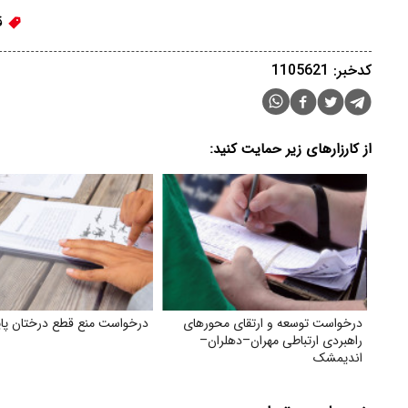
ق
کدخبر: 1105621
از کارزارهای زیر حمایت کنید:
درخواست توسعه و ارتقای محورهای
درخواست منع قطع درختان پا
راهبردی ارتباطی مهران–دهلران–
اندیمشک