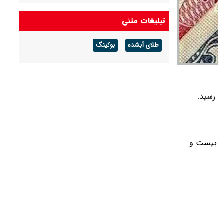
برق پرمصرف‌ها گران شد
تبلیغات متنی
طلای آبشده
بوکینگ
ه 40326 (چهل هزار و سیصد و بیست و