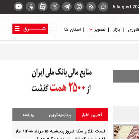
6 August 20
شــــــرق
ناوری
بازار
تصویر
استان ها
کتاب شرق
روزنامه شرق
آخرین اخبار
پربازدیدترین
روزنامه
قیمت طلا و سکه امروز پنجشنبه ۱۵ مرداد ۱۴۰۵/ طلا
۱۸ عیار و سکه امامی امروز چند؟ + جدول