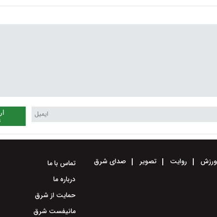
 +
گوساله و گوسفندی کیلویی
گوشت گوسفندی و گوس
چند؟ + جدول
کیلویی چند؟ + جدول
ار
ن
رزش
روایت
تصویر
صدای شرق
تماس با ما
درباره ما
حمایت از شرق
مانیفست شرق