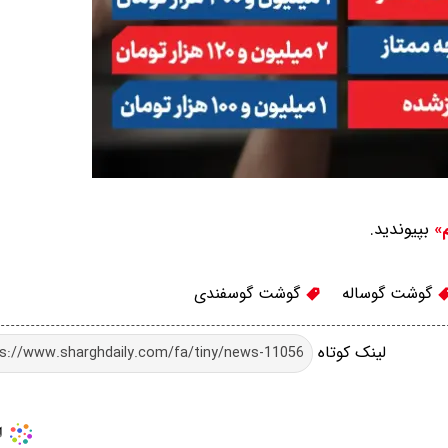
بپیوندید.
م»
گوشت گوساله
گوشت گوسفندی
لینک کوتاه