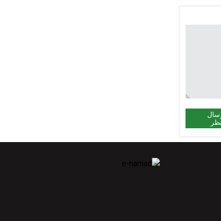
اله
سال
ظر