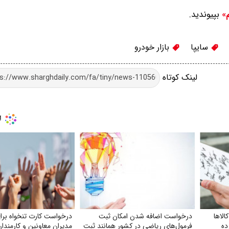
بپیوندید.
م»
سایپا
بازار خودرو
لینک کوتاه
لاها
درخواست اضافه شدن امکان ثبت
درخواست کارت تنخواه برای
ده
فرمول‌های ریاضی در کشور همانند ثبت
مدیران معاونین و کارمند