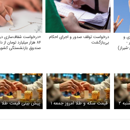
ی و
درخواست توقف صدور و اجرای احکام
«درخواست شفاف‌سازی درب
 -
بی‌بازگشت
۸۶ هزار میلیارد تومان از د
شیراز)
صندوق بازنشستگی کشور
بهره‌گیری از آن در جهت ت
و بهبود معیشت بازنشستگ
قیمت سکه و طلا امروز شنبه ۲
قیمت سکه و طلا امروز جمعه ۱
پیش بینی قیمت طلا 
/ طلا 18 عیار امروز
خرداد ۱۴۰۵ / طلا 18 عیار امروز
چند؟+ جدول
نوسانات طلا ادامه دا