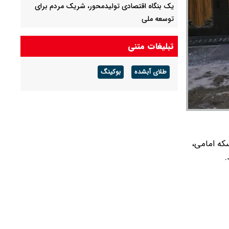
یک بنگاه اقتصادی تولیدمحور، شریک مردم برای
توسعه ملی
اطلاعیه آبفا درباره افزایش رقم برخی قبوض آب در
تبلیغات متنی
تابستان
طلای آبشده
بوکینگ
درخشش جوانان ایران در المپیاد جهانی هوش
مصنوعی
بر قیمت سکه امامی،
.