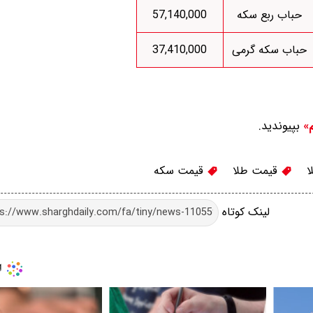
حباب ربع سکه
57,140,000
حباب سکه گرمی
37,410,000
بپیوندید.
م»
ا
قیمت طلا
قیمت سکه
لینک کوتاه