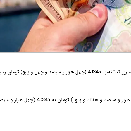
سیصد و چهل و پنج) تومان رسید.
درهم حواله با کاهش نسبت به روز گذشته، از 40375 (چهل هزار و سیصد و هفتاد و پ