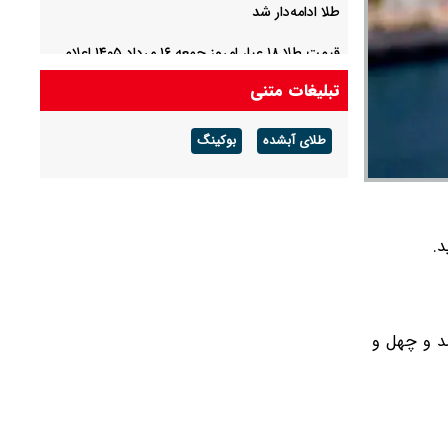
طلا ادامه‌دار شد
قیمت طلا ۱۸ عیار امروز جمعه ۱۶ مرداد ۱۴۰۵ اعلام
شد/ طلا بر مدار صعود
تبلیغات متنی
آخرین مهلت تایید محل زندگی برای جلوگیری از
طلای آبشده
بوکینگ
حذف کالابرگ اعلام شد / پیامک ارسالی لینک ندارد
مراقب کلاهبرداری باشید / کالابرگ این افراد در
مرداد حذف می‌شود؟
نج ) تومان به 40345 (چهل هزار و سیصد و چهل و