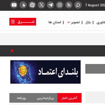
7 August 20
شــــــرق
ناوری
بازار
تصویر
استان ها
کتاب شرق
روزنامه شرق
آخرین اخبار
پربازدیدترین
روزنامه