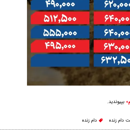
بپیوندید.
م»
 دام زنده
دام زنده