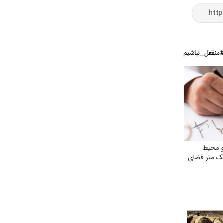
و محیط
ک متر فضای