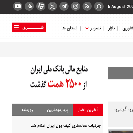
6 August 20
شــــــرق
ناوری
بازار
تصویر
استان ها
کتاب شرق
روزنامه شرق
ار آزادی، گرمی،
آخرین اخبار
پربازدیدترین
روزنامه
جزئیات فعالسازی کیف پول ایران اعلام شد