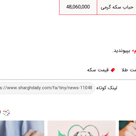
حباب سکه گرمی
48,060,000
بپیوندید.
م»
ت طلا
قیمت سکه
لینک کوتاه