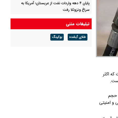
پایان ۴ دهه واردات نفت از عربستان؛ آمریکا به
سراغ ونزوئلا رفت
لیست قیمت خرید مسکن در نازی‌آباد/ خرید
تبلیغات متنی
آپارتمان ۲ خوابه در این منطقه چقدر سرمایه نیاز
دارد؟ + جدول مردادماه ۱۴۰۵
طلای آبشده
بوکینگ
ماجرای اختلال در سامانه‌های تامین اجتماعی
چیست؟
که اکثر
است.
 حجم
 و امنیتی