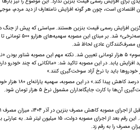
ی برای افزایش رسمی قیمت بنزین ندارد. این موضوع را نیز بارها 
ران اقتصادی است، چون هر گونه افزایش نامتعارف از دید مردم، موجی 
یگزین افزایش رسمی قیمت بنزین هستند. سیاستی که پیش از جنگ در 
اما برای مصارف مازاد در قالب استفاده از کارت جایگاه، «نرخ سوم» ۵ هزار تومانی تعیین شد. نکته مهم این مصوبه شناور
افزایش یابد. در این مصوبه تاکید شد: «مالکانی که چند خودرو دارند
 خودروها باید با نرخ آزاد سوخت‌گیری کنند.»
همزمان مقرر شد: «سهمیه نرخ دوم خودروهای دوگانه‌سوز ۵۰ در
ا با کارت جایگاه‌داران مشمول نرخ ۵ هزار تومان شود.
لیتر بود. رقمی که حجم ناترازی را به ۲۱ میلیون لیتر رسانده بود. این رقم بعد از اجرای مصوبه دولت، ۱۵ میل