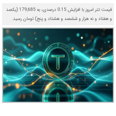
​قیمت تتر امروز با افزایش 0.15 درصدی، به 179,685 (یکصد
و هفتاد و نه هزار و ششصد و هشتاد و پنج) تومان رسید.