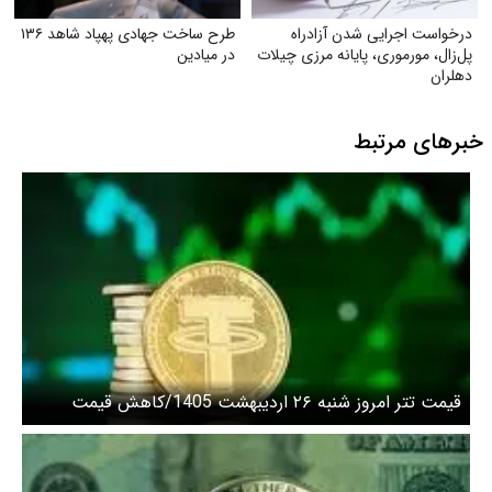
درخواست اجرایی شدن آزادراه
طرح ساخت جهادی پهپاد شاهد ۱۳۶
پل‌زال، مورموری، پایانه مرزی چیلات
در میادین
دهلران
خبرهای مرتبط
قیمت تتر امروز شنبه ۲۶ اردیبهشت 1405/کاهش قیمت