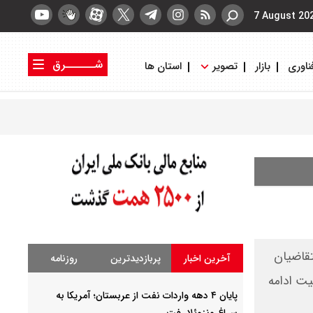
7 August 20
شــــــرق
ناوری
بازار
تصویر
استان ها
کتاب شرق
روزنامه شرق
تقاضیان
آخرین اخبار
پربازدیدترین
روزنامه
ه و تا زمان تکمیل ظرفیت ادامه
پایان ۴ دهه واردات نفت از عربستان؛ آمریکا به
سراغ ونزوئلا رفت