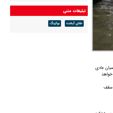
درآمد عملیاتی ۸۰ درصد رشد کرد
تبلیغات متنی
شرط جدید بازنشستگی اعلام شد + جزئیات
طلای آبشده
بوکینگ
آخرین قیمت طلا و سکه امروز پنجشنبه ۱۵ مرداد
۱۴۰۵/ طلا اوج گرفت، سکه ۱۸۵ میلیونی شد +
جدول
ضیان عادی
 ظرفیت ادامه خواهد
س مجهز به موتور TU۵P و فرمان برقی، پژو ۲۰۷ دستی سقف