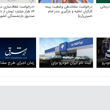
درمانی
درخواست ساماندهی وضعیت بیمه
«درخواست شفاف‌سازی درب
کارگران تخلیه و بارگیری بندر امام
۸۶ هزار میلیارد تومان از د
خمینی‌(ره)
صندوق بازنشستگی کشور
بهره‌گیری از آن در جهت ت
و بهبود معیشت بازنشستگ
زمان اجرای طرح مشار
ودرو
ثبت نام ایران خودرو برای
تولید ایران‌خودرو برای
امروز شنبه ۲۶ اردیبهشت ۱۴۰۵/
عرضه محصولات جدید در سال
متقاضیان عادی در روز
جدول
۱۴۰۵+ لینک
اعلام می‌شود