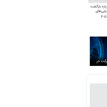
اره بازگشت
ارایی‌های
ی و
حقق مطالبات
ان»
کت در
های آتی