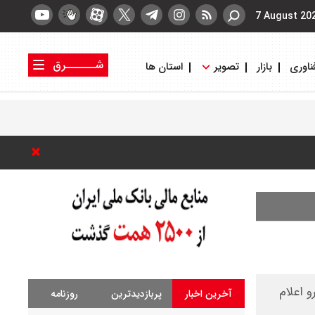
7 August 20
شــــــرق
ناوری
بازار
تصویر
استان ها
کتاب شرق
روزنامه شرق
درو اعلام
آخرین اخبار
پربازدیدترین
روزنامه