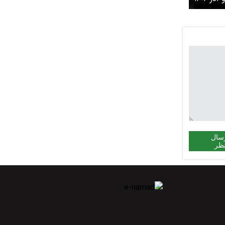
ه نتایج
 چه باید
سال
ظر