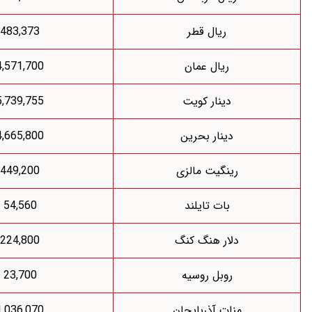
ریال قطر
483,373
ریال عمان
4,571,700
دینار کویت
5,739,755
دینار بحرین
4,665,800
رینگیت مالزی
449,200
بات تایلند
54,560
لار هنگ کنگ
224,800
روبل روسیه
23,700
نات آذربایجان
1,036,070