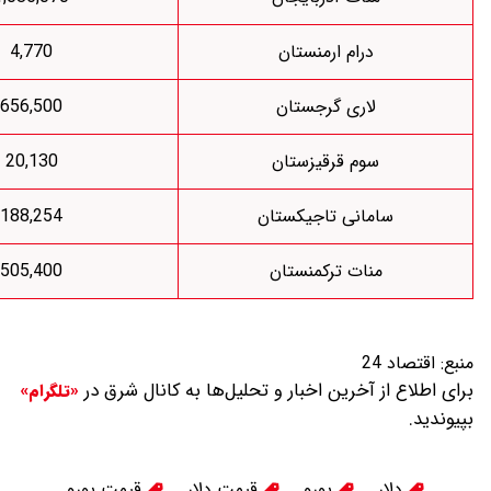
درام ارمنستان
4,770
اری گرجستان
656,500
وم قرقیزستان
20,130
انی تاجیکستان
188,254
نات ترکمنستان
505,400
 آخرین اخبار و تحلیل‌ها به کانال شرق در
«تلگرام»
یورو
قیمت دلار
قیمت یورو