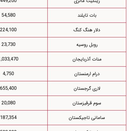
رینگیت مالزی
449,200
بات تایلند
54,580
لار هنگ کنگ
224,100
روبل روسیه
23,730
نات آذربایجان
1,033,470
درام ارمنستان
4,750
اری گرجستان
655,400
وم قرقیزستان
20,080
انی تاجیکستان
187,354