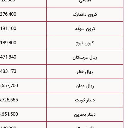
افغانی
26,586
کرون دانمارک
276,400
کرون سوئد
191,100
کرون نروژ
189,800
ریال عربستان
471,840
ریال قطر
483,173
ریال عمان
4,557,700
دینار کویت
5,725,555
دینار بحرین
4,651,500