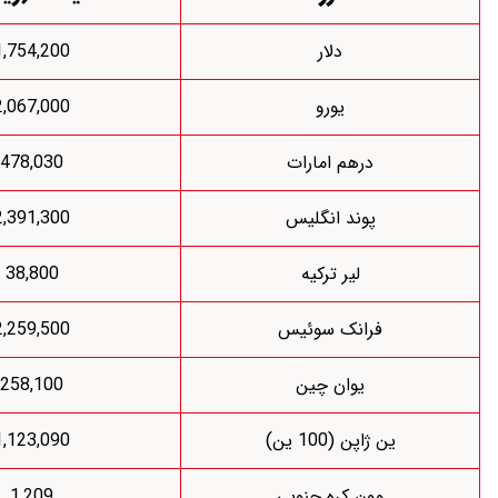
دلار
1,754,200
یورو
2,067,000
درهم امارات
478,030
پوند انگلیس
2,391,300
لیر ترکیه
38,800
رانک سوئیس
2,259,500
یوان چین
258,100
اپن (100 ین)
1,123,090
ون کره جنوبی
1,209