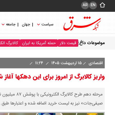
AR
EN
سیاست
جهان
جامعه
موضوعات داغ:
قیمت دلار
حمله آمریکا به ایران
کالابرگ الک
اقتصادی
۱۵ اردیبهشت ۱۴۰۵
۱۱:۲۴
واریز کالابرگ از امروز برای این دهکها آغاز
مرحله دهم طرح 
صیفی‌جات» نیز به لیست خرید اضافه شده و اعتبار‌ها طبق زم