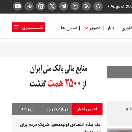
7 August 20
شــــــرق
ناوری
بازار
تصویر
استان ها
کتاب شرق
روزنامه شرق
وه و
آخرین اخبار
پربازدیدترین
روزنامه
یک بنگاه اقتصادی تولیدمحور، شریک مردم برای
توسعه ملی