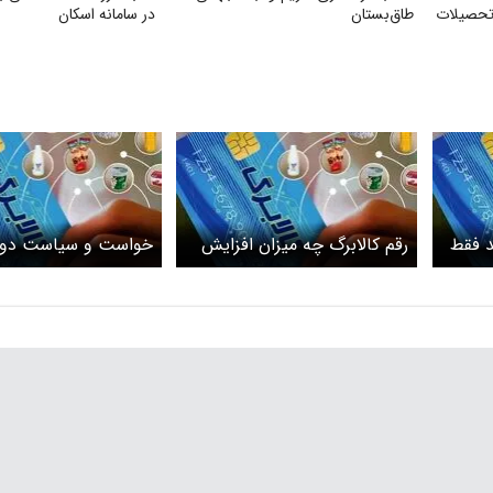
 تحصیلات
طاق‌بستان
در سامانه اسکان
د فقط
رقم کالابرگ چه میزان افزایش
خواست و سیاست دول
هلت دارد
پیدا خواهد کرد؟
جهت افزایش مبلغ کال
تا آخر
است