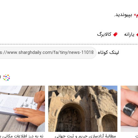
بپیوندید.
م»
یارانه
کالابرگ
لینک کوتاه
ت
مطالبهٔ آزادسازی حریم و ثبت جهانی
نه به درز اطلاعات مکانی ب