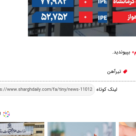
بپیوندید.
م»
تیرآهن
لینک کوتاه