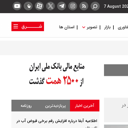
7 August 20
شــــــرق
ناوری
بازار
تصویر
استان ها
کتاب شرق
روزنامه شرق
ز در
آخرین اخبار
پربازدیدترین
روزنامه
اطلاعیه آبفا درباره افزایش رقم برخی قبوض آب در
تابستان