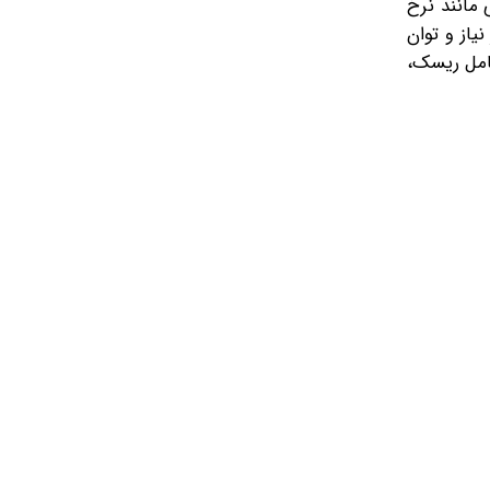
 مانند نرخ
یاز و توان
عامل ریسک،