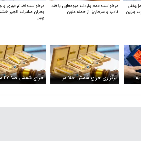
ل‌ونقل
درخواست عدم واردات میوه‌هایی با قند
درخواست اقدام فوری و وی
ف بنزین
کاذب و سرطان‌زا از جمله ملون
بحران صادرات انجیر خشک
چین
به
برگزاری حراج شمش طلا در
حراج 
مناسبت شب یلدا یکشنبه ۳۰
مرکز مبادله ایران؛ یکشنبه ۱۸
می‌شود / وجه الضمان
آبان
است؟