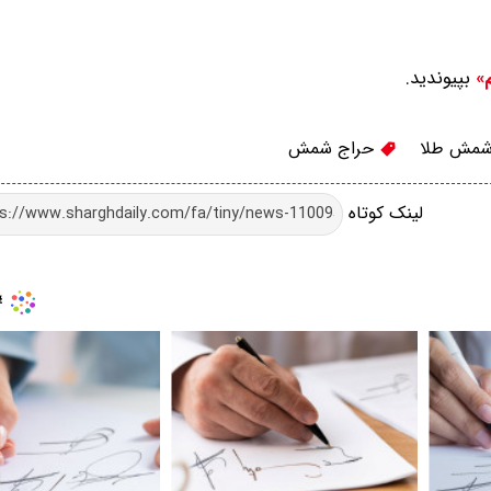
بپیوندید.
م»
شمش طلا
حراج شمش
لینک کوتاه