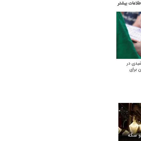
یدی در
ن برای
و سکه