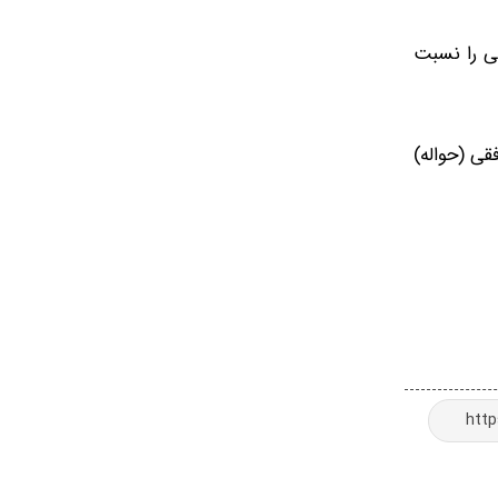
ال‌های بالاتر صعود کند. همچنین یورو نیز افزایش 4 هزار تومانی را نسبت
ر توافقی (حواله)