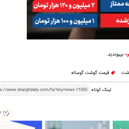
بپیوندید.
م»
شت
قیمت گوشت گوساله
لینک کوتاه