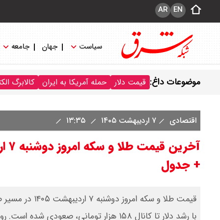
AR
EN
سیاست
جهان
جامعه
موضوعات داغ:
قیمت دلار
حمله آمریکا به ایران
کالابرگ الک
اقتصادی
۷ اردیبهشت ۱۴۰۵
۱۳:۳۵
+ جدول
قیمت طلا و سکه 
با رشد دلار تا کانال ۱۵۸ هزار تومانی، ص