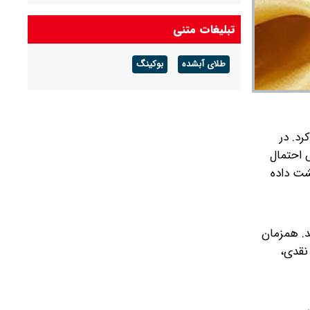
شرکت گاز مازندران هشدار داد: برای زمستان آماده
تبلیغات متنی
شوید
طلای آبشده
بوکینگ
آخرین قیمت دلار و یورو و سایر ارزها امروز جمعه ۱۶
مردادماه ۱۴۰۵
رد. در
ش احتمال
گشت داده
د. همزمان
اصله بگیرد. در بازار نقدی،