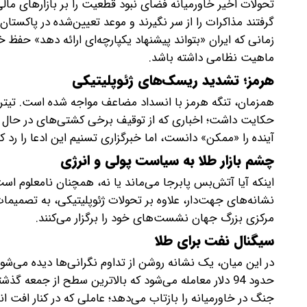
تحولات اخیر خاورمیانه فضای نبود قطعیت را بر بازارهای ما
گرفتند مذاکرات را از سر نگیرند و موعد تعیین‌شده در پاکستان
زمانی که ایران «بتواند پیشنهاد یکپارچه‌ای ارائه دهد» حفظ خو
ماهیت نظامی داشته باشد.
هرمز؛ تشدید ریسک‌های ژئوپلیتیکی
همزمان، تنگه هرمز با انسداد مضاعف مواجه شده است. تیترها
حکایت داشت؛ اخباری که از توقیف برخی کشتی‌های در حال عبو
آینده را «ممکن» دانست، اما خبرگزاری تسنیم این ادعا را رد کرد
چشم بازار طلا به سیاست پولی و انرژی
اینکه آیا آتش‌بس پابرجا می‌ماند یا نه، همچنان نامعلوم است 
نشانه‌های جهت‌دار، علاوه بر تحولات ژئوپلیتیکی، به تصمیما
مرکزی بزرگ جهان نشست‌های خود را برگزار می‌کنند.
سیگنال نفت برای طلا
در این میان، یک نشانه روشن از تداوم نگرانی‌ها دیده می
حدود 94 دلار معامله می‌شود که بالاترین سطح از جمعه
جنگ در خاورمیانه را بازتاب می‌دهد؛ عاملی که در کنار افت ا